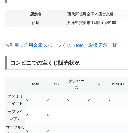
店舗名
西兵庫信用金庫本店営業部
住所
兵庫県宍粟市山崎町山崎190
※
引用：信用金庫スポーツくじ（toto）取扱店舗一覧
コンビニでの宝くじ販売状況
ナンバー
toto
BIG
ロト
BINGO
ズ
ファミリ
○
○
○
○
○
ーマート
セブンイ
○
○
–
–
–
レブン
サークルK
○
○
–
–
–