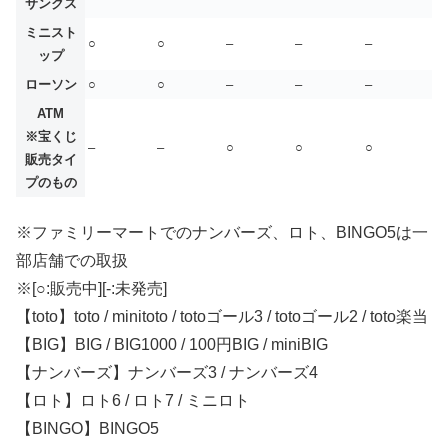
サンクス
ミニスト
○
○
–
–
–
ップ
ローソン
○
○
–
–
–
ATM
※宝くじ
–
–
○
○
○
販売タイ
プのもの
※ファミリーマートでのナンバーズ、ロト、BINGO5は一
部店舗での取扱
※[○:販売中][-:未発売]
【toto】toto / minitoto / totoゴール3 / totoゴール2 / toto楽当
【BIG】BIG / BIG1000 / 100円BIG / miniBIG
【ナンバーズ】ナンバーズ3 / ナンバーズ4
【ロト】ロト6 / ロト7 / ミニロト
【BINGO】BINGO5