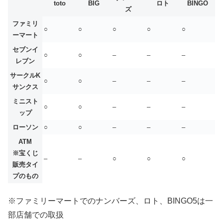
toto
BIG
ロト
BINGO
ズ
ファミリ
○
○
○
○
○
ーマート
セブンイ
○
○
–
–
–
レブン
サークルK
○
○
–
–
–
サンクス
ミニスト
○
○
–
–
–
ップ
ローソン
○
○
–
–
–
ATM
※宝くじ
–
–
○
○
○
販売タイ
プのもの
※ファミリーマートでのナンバーズ、ロト、BINGO5は一
部店舗での取扱