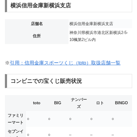
横浜信用金庫新横浜支店
店舗名
横浜信用金庫新横浜支店
神奈川県横浜市港北区新横浜2-5-
住所
10楓第2ビル内
※
引用：信用金庫スポーツくじ（toto）取扱店舗一覧
コンビニでの宝くじ販売状況
ナンバー
toto
BIG
ロト
BINGO
ズ
ファミリ
○
○
○
○
○
ーマート
セブンイ
○
○
–
–
–