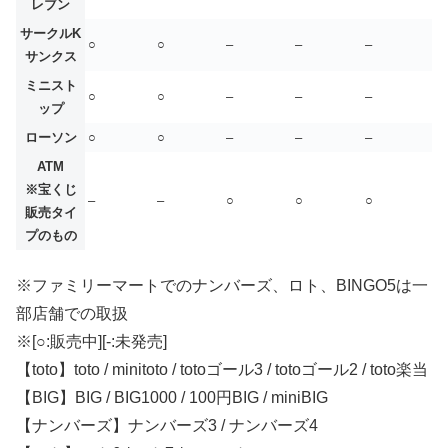
レブン
サークルK
○
○
–
–
–
サンクス
ミニスト
○
○
–
–
–
ップ
ローソン
○
○
–
–
–
ATM
※宝くじ
–
–
○
○
○
販売タイ
プのもの
※ファミリーマートでのナンバーズ、ロト、BINGO5は一
部店舗での取扱
※[○:販売中][-:未発売]
【toto】toto / minitoto / totoゴール3 / totoゴール2 / toto楽当
【BIG】BIG / BIG1000 / 100円BIG / miniBIG
【ナンバーズ】ナンバーズ3 / ナンバーズ4