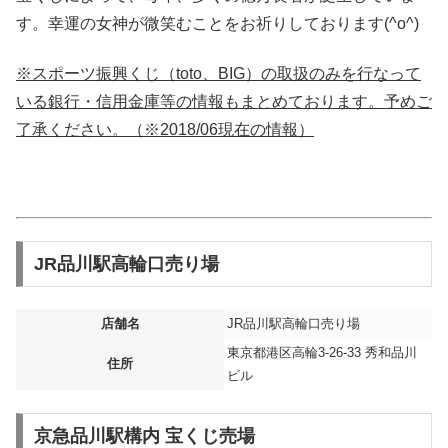
す。幸運の女神が微笑むことをお祈りしております(^o^)
※スポーツ振興くじ（toto、BIG）の取扱のみを行なって
いる銀行・信用金庫等の情報もまとめております。予めご
了承ください。（※2018/06現在の情報）
JR品川駅高輪口売り場
店舗名
JR品川駅高輪口売り場
東京都港区高輪3-26-33 秀和品川
住所
ビル
京急品川駅構内 宝くじ売場