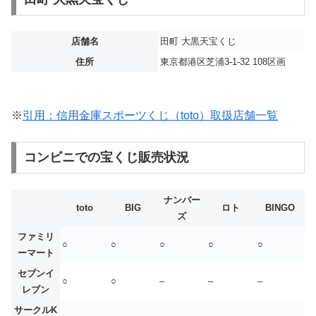
店舗名
田町 大黒天宝くじ
住所
東京都港区芝浦3-1-32 108区画
※
引用：信用金庫スポーツくじ（toto）取扱店舗一覧
コンビニでの宝くじ販売状況
ナンバー
toto
BIG
ロト
BINGO
ズ
ファミリ
○
○
○
○
○
ーマート
セブンイ
○
○
–
–
–
レブン
サークルK