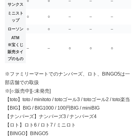
○
○
–
–
–
サンクス
ミニスト
○
○
–
–
–
ップ
ローソン
○
○
–
–
–
ATM
※宝くじ
–
–
○
○
○
販売タイ
プのもの
※ファミリーマートでのナンバーズ、ロト、BINGO5は一
部店舗での取扱
※[○:販売中][-:未発売]
【toto】toto / minitoto / totoゴール3 / totoゴール2 / toto楽当
【BIG】BIG / BIG1000 / 100円BIG / miniBIG
【ナンバーズ】ナンバーズ3 / ナンバーズ4
【ロト】ロト6 / ロト7 / ミニロト
【BINGO】BINGO5