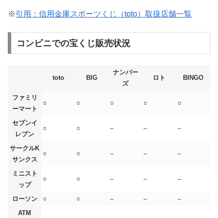
※
引用：信用金庫スポーツくじ（toto）取扱店舗一覧
コンビニでの宝くじ販売状況
ナンバー
toto
BIG
ロト
BINGO
ズ
ファミリ
○
○
○
○
○
ーマート
セブンイ
○
○
–
–
–
レブン
サークルK
○
○
–
–
–
サンクス
ミニスト
○
○
–
–
–
ップ
ローソン
○
○
–
–
–
ATM