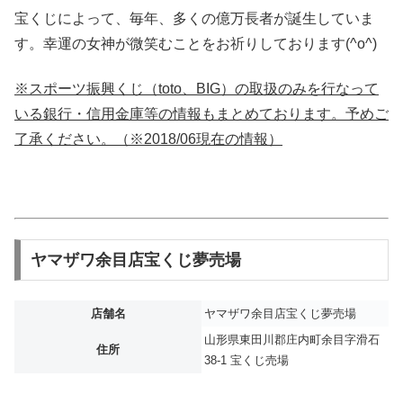
宝くじによって、毎年、多くの億万長者が誕生していま
す。幸運の女神が微笑むことをお祈りしております(^o^)
※スポーツ振興くじ（toto、BIG）の取扱のみを行なって
いる銀行・信用金庫等の情報もまとめております。予めご
了承ください。（※2018/06現在の情報）
ヤマザワ余目店宝くじ夢売場
店舗名
ヤマザワ余目店宝くじ夢売場
山形県東田川郡庄内町余目字滑石
住所
38-1 宝くじ売場