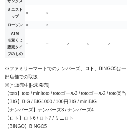
サンクス
ミニスト
○
○
–
–
–
ップ
ローソン
○
○
–
–
–
ATM
※宝くじ
–
–
○
○
○
販売タイ
プのもの
※ファミリーマートでのナンバーズ、ロト、BINGO5は一
部店舗での取扱
※[○:販売中][-:未発売]
【toto】toto / minitoto / totoゴール3 / totoゴール2 / toto楽当
【BIG】BIG / BIG1000 / 100円BIG / miniBIG
【ナンバーズ】ナンバーズ3 / ナンバーズ4
【ロト】ロト6 / ロト7 / ミニロト
【BINGO】BINGO5