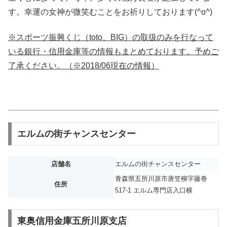
す。幸運の女神が微笑むことをお祈りしております(^o^)
※スポーツ振興くじ（toto、BIG）の取扱のみを行なって
いる銀行・信用金庫等の情報もまとめております。予めご
了承ください。（※2018/06現在の情報）
エルムの街チャンスセンター
店舗名
エルムの街チャンスセンター
青森県五所川原市唐笠柳字藤巻
住所
517-1 エルム専門店入口横
東奥信用金庫五所川原支店