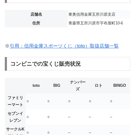
店舗名
東奥信用金庫五所川原支店
住所
青森県五所川原市字布屋町10-6
※
引用：信用金庫スポーツくじ（toto）取扱店舗一覧
コンビニでの宝くじ販売状況
ナンバー
toto
BIG
ロト
BINGO
ズ
ファミリ
○
○
○
○
○
ーマート
セブンイ
○
○
–
–
–
レブン
サークルK
○
○
–
–
–