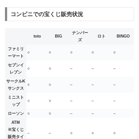
コンビニでの宝くじ販売状況
ナンバー
toto
BIG
ロト
BINGO
ズ
ファミリ
○
○
○
○
○
ーマート
セブンイ
○
○
–
–
–
レブン
サークルK
○
○
–
–
–
サンクス
ミニスト
○
○
–
–
–
ップ
ローソン
○
○
–
–
–
ATM
※宝くじ
–
–
○
○
○
販売タイ