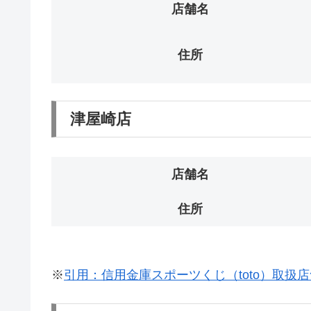
店舗名
住所
津屋崎店
店舗名
住所
※
引用：信用金庫スポーツくじ（toto）取扱