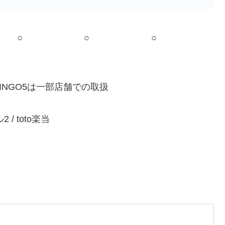
○
○
○
NGO5は一部店舗での取扱
ル2 / toto楽当