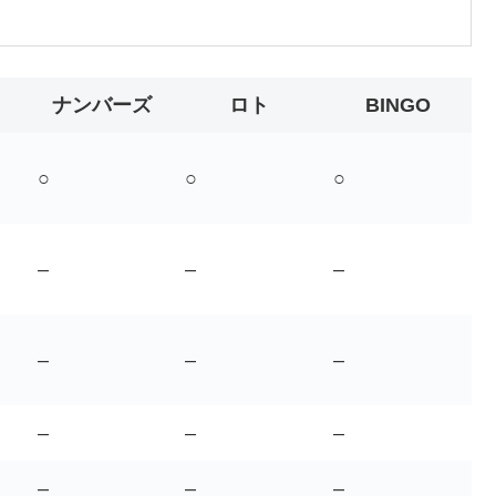
ナンバーズ
ロト
BINGO
○
○
○
–
–
–
–
–
–
–
–
–
–
–
–