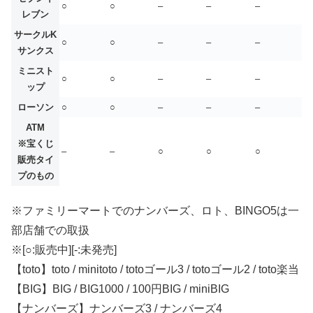
○
○
–
–
–
レブン
サークルK
○
○
–
–
–
サンクス
ミニスト
○
○
–
–
–
ップ
ローソン
○
○
–
–
–
ATM
※宝くじ
–
–
○
○
○
販売タイ
プのもの
※ファミリーマートでのナンバーズ、ロト、BINGO5は一
部店舗での取扱
※[○:販売中][-:未発売]
【toto】toto / minitoto / totoゴール3 / totoゴール2 / toto楽当
【BIG】BIG / BIG1000 / 100円BIG / miniBIG
【ナンバーズ】ナンバーズ3 / ナンバーズ4