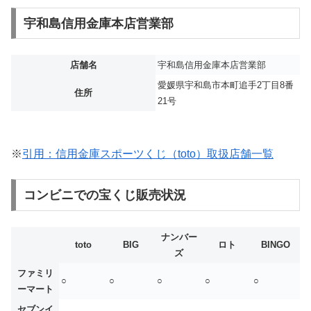
宇和島信用金庫本店営業部
店舗名
宇和島信用金庫本店営業部
愛媛県宇和島市本町追手2丁目8番
住所
21号
※
引用：信用金庫スポーツくじ（toto）取扱店舗一覧
コンビニでの宝くじ販売状況
ナンバー
toto
BIG
ロト
BINGO
ズ
ファミリ
○
○
○
○
○
ーマート
セブンイ