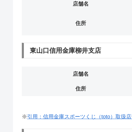
店舗名
住所
東山口信用金庫柳井支店
店舗名
住所
※
引用：信用金庫スポーツくじ（toto）取扱