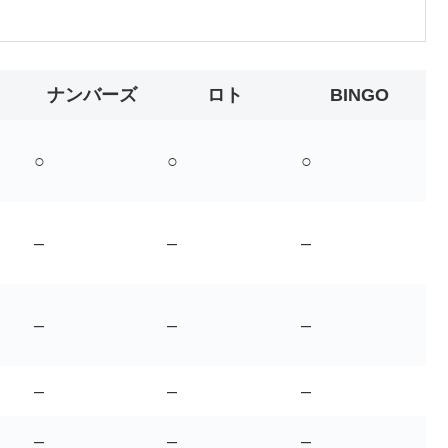
ナンバーズ
ロト
BINGO
○
○
○
–
–
–
–
–
–
–
–
–
–
–
–