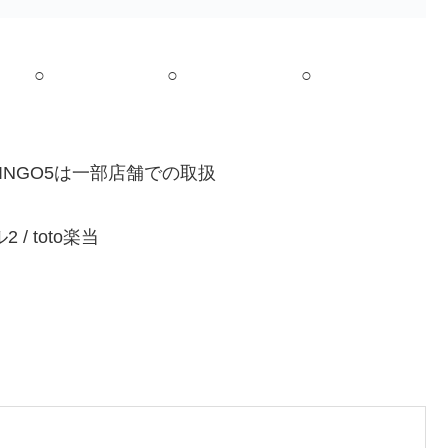
○
○
○
NGO5は一部店舗での取扱
ル2 / toto楽当