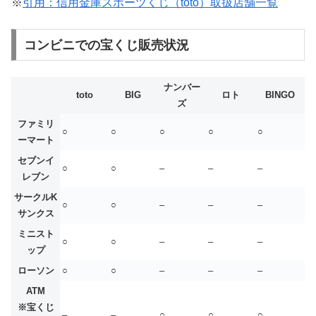
※
引用：信用金庫スポーツくじ（toto）取扱店舗一覧
コンビニでの宝くじ販売状況
ナンバー
toto
BIG
ロト
BINGO
ズ
ファミリ
○
○
○
○
○
ーマート
セブンイ
○
○
–
–
–
レブン
サークルK
○
○
–
–
–
サンクス
ミニスト
○
○
–
–
–
ップ
ローソン
○
○
–
–
–
ATM
※宝くじ
–
–
○
○
○