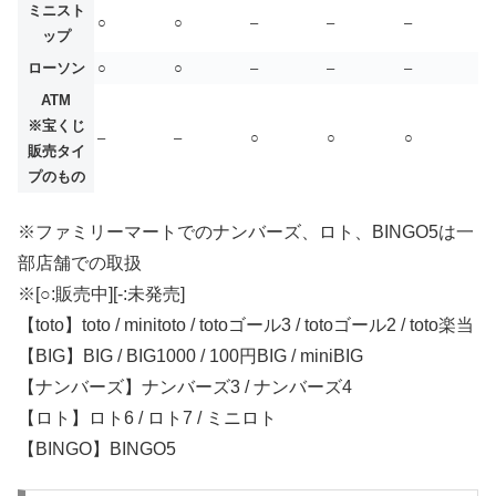
ミニスト
○
○
–
–
–
ップ
ローソン
○
○
–
–
–
ATM
※宝くじ
–
–
○
○
○
販売タイ
プのもの
※ファミリーマートでのナンバーズ、ロト、BINGO5は一
部店舗での取扱
※[○:販売中][-:未発売]
【toto】toto / minitoto / totoゴール3 / totoゴール2 / toto楽当
【BIG】BIG / BIG1000 / 100円BIG / miniBIG
【ナンバーズ】ナンバーズ3 / ナンバーズ4
【ロト】ロト6 / ロト7 / ミニロト
【BINGO】BINGO5