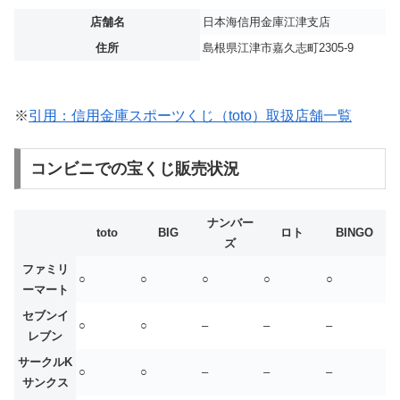
店舗名
日本海信用金庫江津支店
住所
島根県江津市嘉久志町2305-9
※
引用：信用金庫スポーツくじ（toto）取扱店舗一覧
コンビニでの宝くじ販売状況
ナンバー
toto
BIG
ロト
BINGO
ズ
ファミリ
○
○
○
○
○
ーマート
セブンイ
○
○
–
–
–
レブン
サークルK
○
○
–
–
–
サンクス