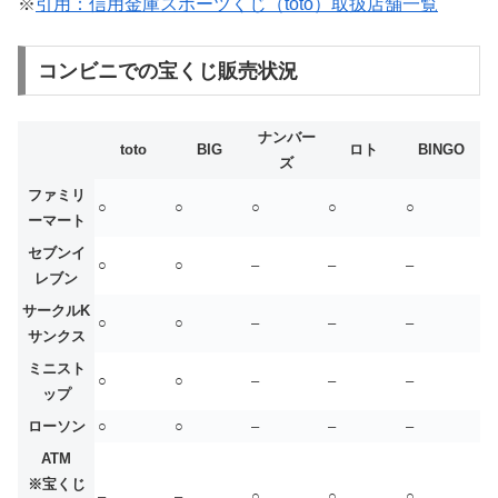
※
引用：信用金庫スポーツくじ（toto）取扱店舗一覧
コンビニでの宝くじ販売状況
ナンバー
toto
BIG
ロト
BINGO
ズ
ファミリ
○
○
○
○
○
ーマート
セブンイ
○
○
–
–
–
レブン
サークルK
○
○
–
–
–
サンクス
ミニスト
○
○
–
–
–
ップ
ローソン
○
○
–
–
–
ATM
※宝くじ
–
–
○
○
○