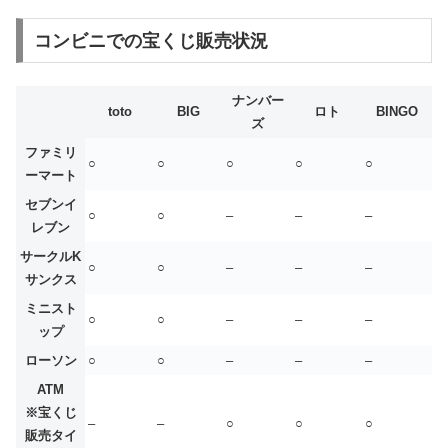
コンビニでの宝くじ販売状況
ナンバー
toto
BIG
ロト
BINGO
ズ
ファミリ
○
○
○
○
○
ーマート
セブンイ
○
○
–
–
–
レブン
サークルK
○
○
–
–
–
サンクス
ミニスト
○
○
–
–
–
ップ
ローソン
○
○
–
–
–
ATM
※宝くじ
–
–
○
○
○
販売タイ