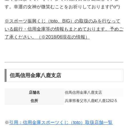
す。幸運の女神が微笑むことをお祈りしております(^o^)
※スポーツ振興くじ（toto、BIG）の取扱のみを行なって
いる銀行・信用金庫等の情報もまとめております。予めご
了承ください。（※2018/06現在の情報）
但馬信用金庫八鹿支店
店舗名
但馬信用金庫八鹿支店
住所
兵庫県養父市八鹿町八鹿1262-5
※
引用：信用金庫スポーツくじ（toto）取扱店舗一覧