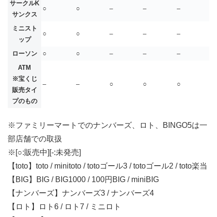
サークルK
○
○
–
–
–
サンクス
ミニスト
○
○
–
–
–
ップ
ローソン
○
○
–
–
–
ATM
※宝くじ
–
–
○
○
○
販売タイ
プのもの
※ファミリーマートでのナンバーズ、ロト、BINGO5は一
部店舗での取扱
※[○:販売中][-:未発売]
【toto】toto / minitoto / totoゴール3 / totoゴール2 / toto楽当
【BIG】BIG / BIG1000 / 100円BIG / miniBIG
【ナンバーズ】ナンバーズ3 / ナンバーズ4
【ロト】ロト6 / ロト7 / ミニロト