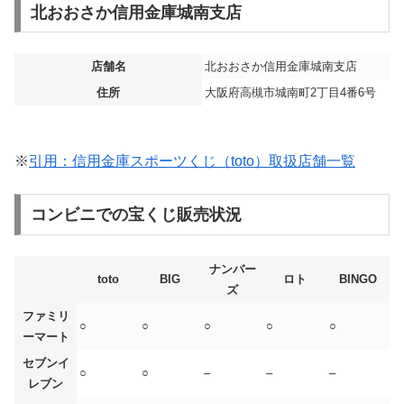
北おおさか信用金庫城南支店
店舗名
北おおさか信用金庫城南支店
住所
大阪府高槻市城南町2丁目4番6号
※
引用：信用金庫スポーツくじ（toto）取扱店舗一覧
コンビニでの宝くじ販売状況
ナンバー
toto
BIG
ロト
BINGO
ズ
ファミリ
○
○
○
○
○
ーマート
セブンイ
○
○
–
–
–
レブン