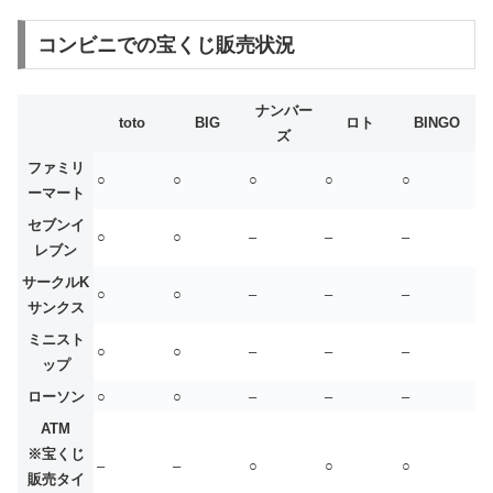
コンビニでの宝くじ販売状況
ナンバー
toto
BIG
ロト
BINGO
ズ
ファミリ
○
○
○
○
○
ーマート
セブンイ
○
○
–
–
–
レブン
サークルK
○
○
–
–
–
サンクス
ミニスト
○
○
–
–
–
ップ
ローソン
○
○
–
–
–
ATM
※宝くじ
–
–
○
○
○
販売タイ